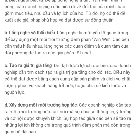
a. Biết người biết ta
: Để áp dụng nghệ thuật “Win Win” thành
công, các doanh nghiệp cần hiểu rõ về đối tác của mình, bao
gồm mục tiêu, nhu cầu và lợi ích của họ. Từ đó, họ có thể đề
xuất các giải pháp phù hợp và đạt được sự đồng thuận.
b. Lắng nghe và thấu hiểu
: Lắng nghe là một yếu tố quan trọng
để xây dựng một môi trôi trường đàm phán “Win Win”. Các bên
cần thấu hiểu nhau, lắng nghe các quan điểm và quan tâm của
đối phương để tạo ra các giải pháp tốt nhất.
c. Tạo ra giá trị gia tăng
: Để đạt được lợi ích đôi bên, các doanh
nghiệp cần tìm cách tạo ra giá trị gia tăng cho đối tác. Điều này
có thể đạt được bằng cách cung cấp sản phẩm và dịch vụ chất
lượng, phục vụ khách hàng tốt hơn, hoặc chia sẻ kiến thức và
nguồn lực.
d. Xây dựng một môi trường hợp tác
: Các doanh nghiệp cần tạo
ra một môi trường hợp tác, nơi mà sự chia sẻ thông tin, ý tưởng
và cơ hội được khuyến khích. Sự hợp tác giữa các bên sẽ tạo ra
những lợi ích không chỉ trong quá trình đàm phán mà còn trong
quan hệ dài hạn.