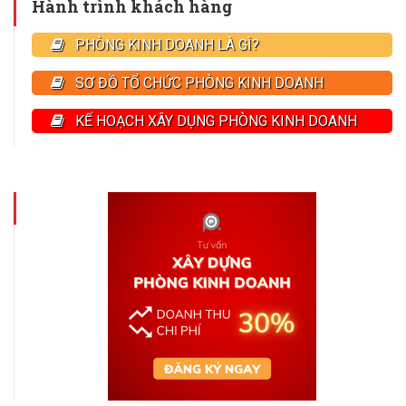
Hành trình khách hàng
PHÒNG KINH DOANH LÀ GÌ?
SƠ ĐỒ TỔ CHỨC PHÒNG KINH DOANH
KẾ HOẠCH XÂY DỤNG PHÒNG KINH DOANH