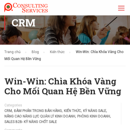
CRM
Trang chủ
Blog
Kiến thức
Win-Win: Chìa Khóa Vàng Cho
Mối Quan Hệ Bền Vững
Win-Win: Chìa Khóa Vàng
Cho Mối Quan Hệ Bền Vững
Categories
,
,
,
,
CRM
ĐÀM PHÁN TRONG BÁN HÀNG
KIẾN THỨC
KỸ NĂNG SALE
,
,
NÂNG CAO NĂNG LỰC QUẢN LÝ KINH DOANH
PHÒNG KINH DOANH
SALES B2B- KỸ NĂNG CHỐT SALE