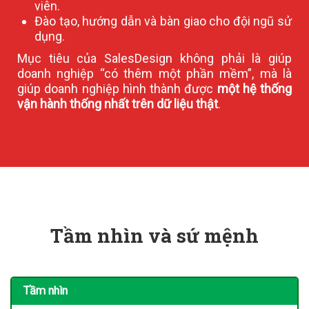
viên.
Đào tạo, hướng dẫn và bàn giao cho đội ngũ sử
dụng.
Mục tiêu của SalesDesign không phải là giúp
doanh nghiệp “có thêm một phần mềm”, mà là
giúp doanh nghiệp hình thành được
một hệ thống
vận hành thống nhất trên dữ liệu thật
.
Tầm nhìn và sứ mệnh
Tầm nhìn