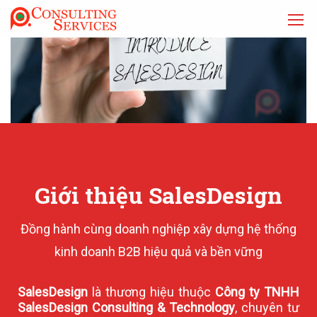
Giới thiệu SalesDesign
Đồng hành cùng doanh nghiệp xây dựng hệ thống
kinh doanh B2B hiệu quả và bền vững
SalesDesign
là thương hiệu thuộc
Công ty TNHH
SalesDesign Consulting & Technology
, chuyên tư