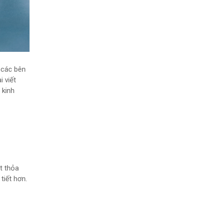
 các bên
i viết
 kinh
t thỏa
tiết hơn.