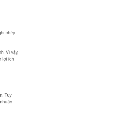
ghi chép
h. Vì vậy,
lợi ích
n. Tuy
 nhuận