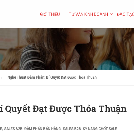
GIỚI THIỆU
TƯ VẤN KINH DOANH
ĐÀO TẠO
Nghệ Thuật Đàm Phán: Bí Quyết Đạt Được Thỏa Thuận
í Quyết Đạt Được Thỏa Thuận
,
,
LE
SALES B2B- ĐÀM PHÁN BÁN HÀNG
SALES B2B- KỸ NĂNG CHỐT SALE