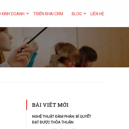
 KINH DOANH
TRIỂN KHAI CRM
BLOG
LIÊN HỆ
BÀI VIẾT MỚI
NGHỆ THUẬT ĐÀM PHÁN: BÍ QUYẾT
ĐẠT ĐƯỢC THỎA THUẬN