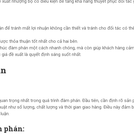
ề xuất nhượng bộ có điều kiện để tăng khả năng thuyết phục đối tác 
 để tránh mất lợi nhuận không cần thiết và tránh cho đối tác có thể
ợc thỏa thuận tốt nhất cho cả hai bên.
ết thúc đàm phán một cách nhanh chóng, mà còn giúp khách hàng cảm
giá đề xuất là quyết định sáng suốt nhất.
ận
quan trọng nhất trong quá trình đàm phán. Đầu tiên, cần định rõ sản
uật như số lượng, chất lượng và thời gian giao hàng. Điều này đảm b
luận.
m phán: