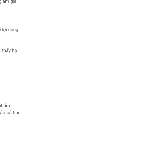
giảm giá.
 lợi dụng
 thấy họ
 phẩm
ảo cả hai