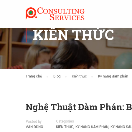
KIẾN THỨC
Trang chủ
Blog
Kiến thức
Kỹ năng đàm phán
Nghệ Thuật Đàm Phán: B
Categories
Posted by
,
,
VĂN DŨNG
KIẾN THỨC
KỸ NĂNG ĐÀM PHÁN
KỸ NĂNG SA