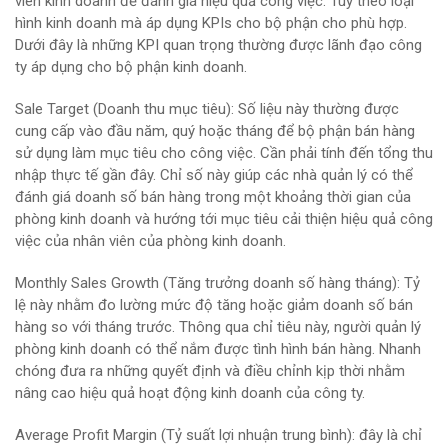
viên kinh doanh để đánh giá hiệu quả công việc. Tùy theo loại
hình kinh doanh mà áp dụng KPIs cho bộ phận cho phù hợp.
Dưới đây là những KPI quan trọng thường được lãnh đạo công
ty áp dụng cho bộ phận kinh doanh.
Sale Target (Doanh thu mục tiêu): Số liệu này thường được
cung cấp vào đầu năm, quý hoặc tháng để bộ phận bán hàng
sử dụng làm mục tiêu cho công việc. Cần phải tính đến tổng thu
nhập thực tế gần đây. Chỉ số này giúp các nhà quản lý có thể
đánh giá doanh số bán hàng trong một khoảng thời gian của
phòng kinh doanh và hướng tới mục tiêu cải thiện hiệu quả công
việc của nhân viên của phòng kinh doanh.
Monthly Sales Growth (Tăng trưởng doanh số hàng tháng): Tỷ
lệ này nhằm đo lường mức độ tăng hoặc giảm doanh số bán
hàng so với tháng trước. Thông qua chỉ tiêu này, người quản lý
phòng kinh doanh có thể nắm được tình hình bán hàng. Nhanh
chóng đưa ra những quyết định và điều chỉnh kịp thời nhằm
nâng cao hiệu quả hoạt động kinh doanh của công ty.
Average Profit Margin (Tỷ suất lợi nhuận trung bình): đây là chỉ