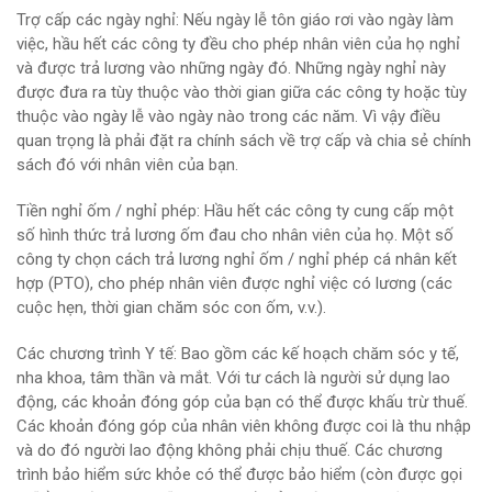
Trợ cấp các ngày nghỉ: Nếu ngày lễ tôn giáo rơi vào ngày làm
việc, hầu hết các công ty đều cho phép nhân viên của họ nghỉ
và được trả lương vào những ngày đó. Những ngày nghỉ này
được đưa ra tùy thuộc vào thời gian giữa các công ty hoặc tùy
thuộc vào ngày lễ vào ngày nào trong các năm. Vì vậy điều
quan trọng là phải đặt ra chính sách về trợ cấp và chia sẻ chính
sách đó với nhân viên của bạn.
Tiền nghỉ ốm / nghỉ phép: Hầu hết các công ty cung cấp một
số hình thức trả lương ốm đau cho nhân viên của họ. Một số
công ty chọn cách trả lương nghỉ ốm / nghỉ phép cá nhân kết
hợp (PTO), cho phép nhân viên được nghỉ việc có lương (các
cuộc hẹn, thời gian chăm sóc con ốm, v.v.).
Các chương trình Y tế: Bao gồm các kế hoạch chăm sóc y tế,
nha khoa, tâm thần và mắt. Với tư cách là người sử dụng lao
động, các khoản đóng góp của bạn có thể được khấu trừ thuế.
Các khoản đóng góp của nhân viên không được coi là thu nhập
và do đó người lao động không phải chịu thuế. Các chương
trình bảo hiểm sức khỏe có thể được bảo hiểm (còn được gọi