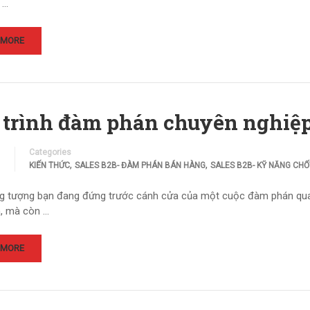
 …
 MORE
 trình đàm phán chuyên nghiệp
Categories
,
,
KIẾN THỨC
SALES B2B- ĐÀM PHÁN BÁN HÀNG
SALES B2B- KỸ NĂNG CHỐ
g tượng bạn đang đứng trước cánh cửa của một cuộc đàm phán quan
n, mà còn …
 MORE