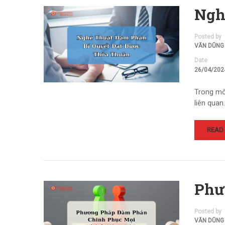
Ngh
Posted by
VĂN DŨNG
Date
26/04/202
Trong mô
liên quan
READ
Phư
Posted by
VĂN DŨNG