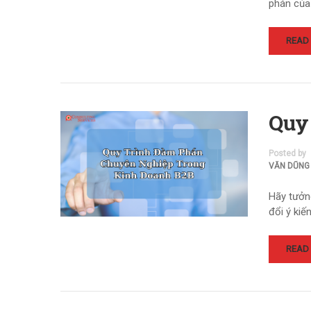
phán của
READ
Quy
Posted by
VĂN DŨNG
Hãy tưởn
đổi ý kiế
READ