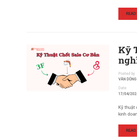
READ
Kỹ 
ngh
Posted by
VĂN DŨNG
Date
17/04/202
Kỹ thuật
kinh doan
READ