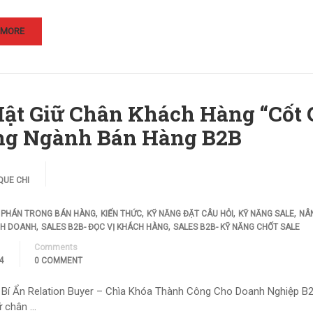
 MORE
Mật Giữ Chân Khách Hàng “Cốt 
ng Ngành Bán Hàng B2B
QUE CHI
,
,
,
,
 PHÁN TRONG BÁN HÀNG
KIẾN THỨC
KỸ NĂNG ĐẶT CÂU HỎI
KỸ NĂNG SALE
NÂ
,
,
NH DOANH
SALES B2B- ĐỌC VỊ KHÁCH HÀNG
SALES B2B- KỸ NĂNG CHỐT SALE
Comments
4
0 COMMENT
Bí Ẩn Relation Buyer – Chìa Khóa Thành Công Cho Doanh Nghiệp B2B 
ữ chân …