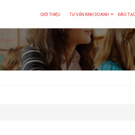
GIỚI THIỆU
TƯ VẤN KINH DOANH
ĐÀO TẠO