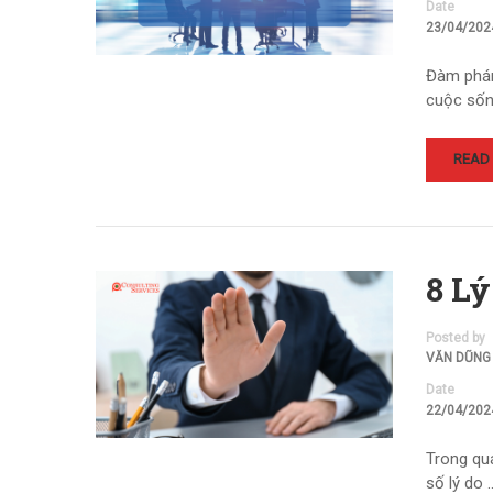
Date
23/04/202
Đàm phán 
cuộc sốn
READ
8 L
Posted by
VĂN DŨNG
Date
22/04/202
Trong quá
số lý do 