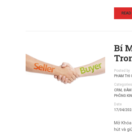
READ
Bí 
Tro
Posted by
PHAM THI 
Categories
,
CRM
ĐÀM
PHÒNG KI
Date
17/04/202
Mở Khóa 
hút và gi