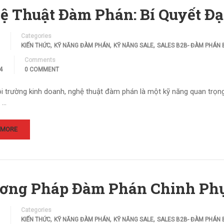
ệ Thuật Đàm Phán: Bí Quyết Đ
Categories
,
,
,
KIẾN THỨC
KỸ NĂNG ĐÀM PHÁN
KỸ NĂNG SALE
SALES B2B- ĐÀM PHÁN
Comments
4
0 COMMENT
i trường kinh doanh, nghệ thuật đàm phán là một kỹ năng quan trọng
. …
 MORE
ơng Pháp Đàm Phán Chinh Ph
Categories
,
,
,
KIẾN THỨC
KỸ NĂNG ĐÀM PHÁN
KỸ NĂNG SALE
SALES B2B- ĐÀM PHÁN