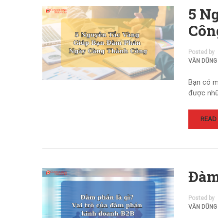
5 N
Côn
Posted by
VĂN DŨNG
Bạn có m
được nhữ
READ
Đàm
Posted by
VĂN DŨNG