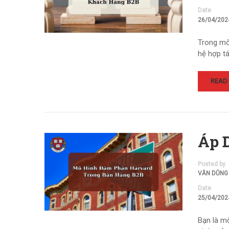
Date
26/04/202
Trong môi
hệ hợp t
READ
Áp 
Posted by
VĂN DŨNG
Date
25/04/202
Bạn là m