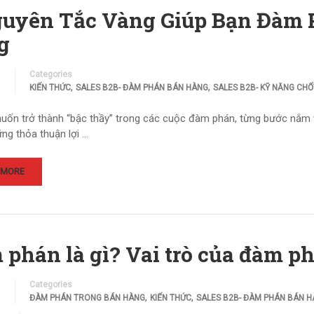
guyên Tắc Vàng Giúp Bạn Đàm
g
Categories
,
,
KIẾN THỨC
SALES B2B- ĐÀM PHÁN BÁN HÀNG
SALES B2B- KỸ NĂNG CHỐ
uốn trở thành “bậc thầy” trong các cuộc đàm phán, từng bước nắm 
ng thỏa thuận lợi …
 MORE
 phán là gì? Vai trò của đàm 
Categories
,
,
ĐÀM PHÁN TRONG BÁN HÀNG
KIẾN THỨC
SALES B2B- ĐÀM PHÁN BÁN 