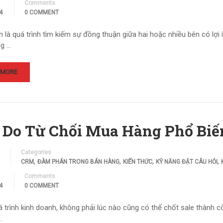
Comments
4
0 COMMENT
là quá trình tìm kiếm sự đồng thuận giữa hai hoặc nhiều bên có lợi
g …
 MORE
ý Do Từ Chối Mua Hàng Phổ Bi
Categories
,
,
,
,
CRM
ĐÀM PHÁN TRONG BÁN HÀNG
KIẾN THỨC
KỸ NĂNG ĐẶT CÂU HỎI
Comments
4
0 COMMENT
 trình kinh doanh, không phải lúc nào cũng có thể chốt sale thành 
…