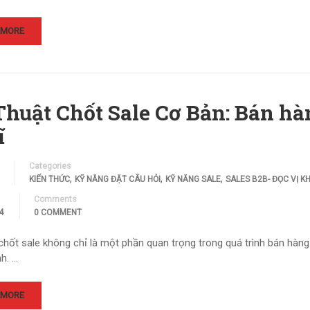
 MORE
Thuật Chốt Sale Cơ Bản: Bán h
ĩ
Categories
,
,
,
KIẾN THỨC
KỸ NĂNG ĐẶT CÂU HỎI
KỸ NĂNG SALE
SALES B2B- ĐỌC VỊ 
Comments
4
0 COMMENT
 chốt sale không chỉ là một phần quan trọng trong quá trình bán hà
h. …
 MORE