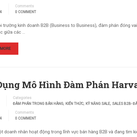
Comments
4
0 COMMENT
 trường kinh doanh B2B (Business to Business), đàm phán đóng vai t
ác giữa các …
 MORE
Dụng Mô Hình Đàm Phán Harva
Categories
,
,
,
ĐÀM PHÁN TRONG BÁN HÀNG
KIẾN THỨC
KỸ NĂNG SALE
SALES B2B- Đ
Comments
4
0 COMMENT
ột doanh nhân hoạt động trong lĩnh vực bán hàng B2B và đang tìm