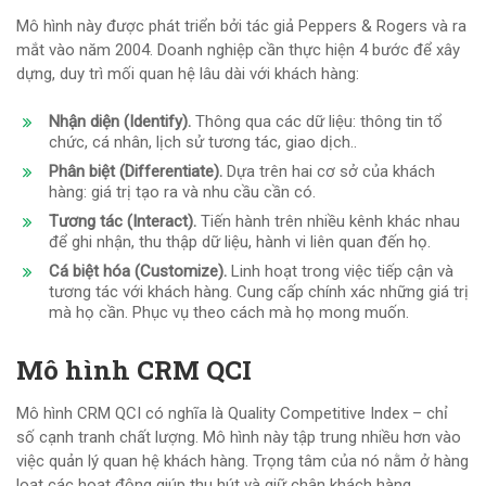
Mô hình này được phát triển bởi tác giả Peppers & Rogers và ra
mắt vào năm 2004. Doanh nghiệp cần thực hiện 4 bước để xây
dựng, duy trì mối quan hệ lâu dài với khách hàng:
Nhận diện (Identify).
Thông qua các dữ liệu: thông tin tổ
chức, cá nhân, lịch sử tương tác, giao dịch..
Phân biệt (Differentiate).
Dựa trên hai cơ sở của khách
hàng: giá trị tạo ra và nhu cầu cần có.
Tương tác (Interact).
Tiến hành trên nhiều kênh khác nhau
để ghi nhận, thu thập dữ liệu, hành vi liên quan đến họ.
Cá biệt hóa (Customize).
Linh hoạt trong việc tiếp cận và
tương tác với khách hàng. Cung cấp chính xác những giá trị
mà họ cần. Phục vụ theo cách mà họ mong muốn.
Mô hình CRM QCI
Mô hình CRM QCI có nghĩa là Quality Competitive Index – chỉ
số cạnh tranh chất lượng. Mô hình này tập trung nhiều hơn vào
việc quản lý quan hệ khách hàng. Trọng tâm của nó nằm ở hàng
loạt các hoạt động giúp thu hút và giữ chân khách hàng.